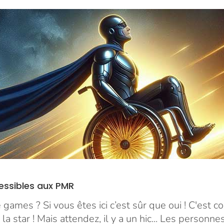
essibles aux PMR
games ? Si vous êtes ici c’est sûr que oui ! C'est 
la star ! Mais attendez, il y a un hic... Les personn