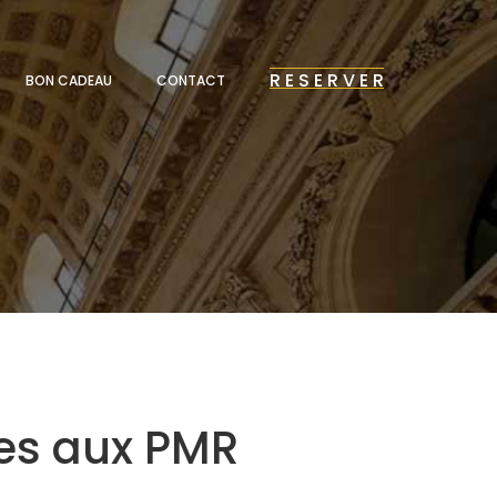
R E S E R V E R
BON CADEAU
CONTACT
es aux PMR