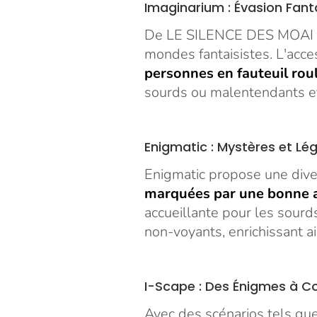
Imaginarium : Évasion Fant
De LE SILENCE DES MOAI à
mondes fantaisistes. L'acces
personnes en fauteuil rou
sourds ou malentendants et
Enigmatic : Mystères et Lé
Enigmatic propose une div
marquées par une bonne ac
accueillante pour les sou
non-voyants, enrichissant ai
I-Scape : Des Énigmes à Co
Avec des scénarios tels que