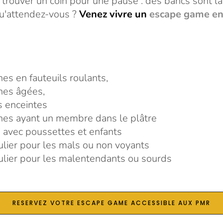
rouver un coin pour une pause : des bancs sont là 
qu'attendez-vous ?
Venez vivre un
escape game en
es en fauteuils roulants,
nes âgées,
 enceintes
nes ayant un membre dans le plâtre
 avec poussettes et enfants
culier pour les mals ou non voyants
culier pour les malentendants ou sourds
RESERVEZ VOTRE ESCAPE GAME ACCESSIBLE AUX PMR