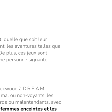
s
, quelle que soit leur
ant, les aventures telles que
De plus, ces jeux sont
une personne signante.
ackwood à D.R.E.A.M.
s mal ou non-voyants, les
ourds ou malentendants, avec
 femmes enceintes et les