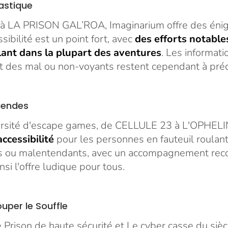
astique
 LA PRISON GAL’ROA, Imaginarium offre des énig
sibilité est un point fort, avec
des efforts notables
lant dans la plupart des aventures
. Les informati
 des mal ou non-voyants restent cependant à préc
gendes
ersité d'escape games, de CELLULE 23 à L'OPHEL
cessibilité
pour les personnes en fauteuil roulan
rds ou malentendants, avec un accompagnement re
nsi l'offre ludique pour tous.
uper le Souffle
 Prison de haute sécurité et Le cyber casse du sièc