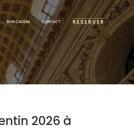
R E S E R V E R
BON CADEAU
CONTACT
entin 2026 à