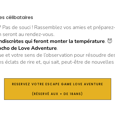
es célibataires
 ? Pas de souci ! Rassemblez vos amies et prépare
n seront au rendez-vous.
ndiscrètes qui feront monter la température
. 😈
hocho de Love Adventure
.
que et votre sens de l’observation pour résoudre de
 éclats de rire et, qui sait, peut-être de nouvelles
RESERVEZ VOTRE ESCAPE GAME LOVE AVENTURE
(RÉSERVÉ AUX + DE 18ANS)